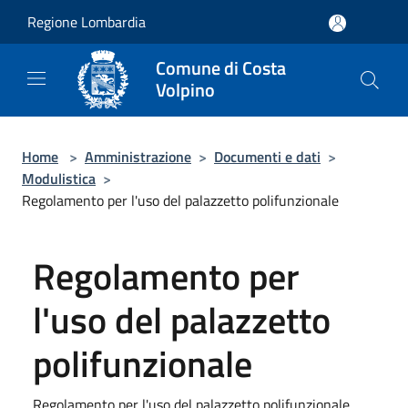
Salta al contenuto principale
Regione Lombardia
Comune di Costa
Volpino
Home
>
Amministrazione
>
Documenti e dati
>
Modulistica
>
Regolamento per l'uso del palazzetto polifunzionale
Regolamento per
l'uso del palazzetto
polifunzionale
Regolamento per l'uso del palazzetto polifunzionale