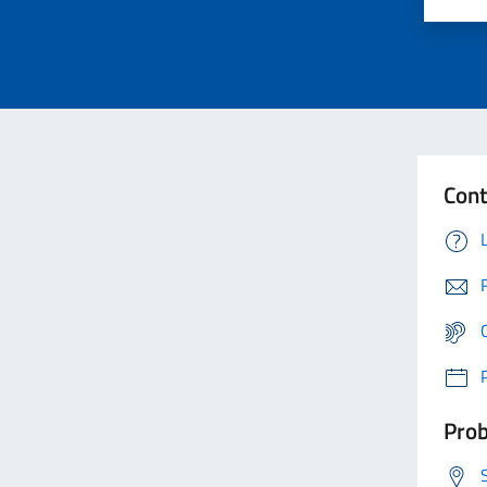
Cont
Prob