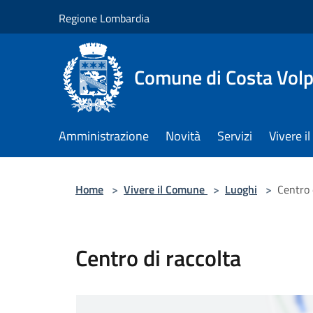
Salta al contenuto principale
Regione Lombardia
Comune di Costa Volp
Amministrazione
Novità
Servizi
Vivere 
Home
>
Vivere il Comune
>
Luoghi
>
Centro 
Centro di raccolta