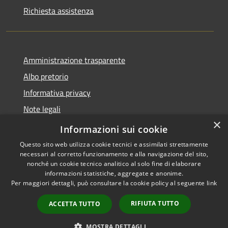
Richiesta assistenza
Amministrazione trasparente
Albo pretorio
Informativa privacy
Note legali
×
Dichiarazione di accessibilità
Informazioni sui cookie
Questo sito web utilizza cookie tecnici e assimilati strettamente
necessari al corretto funzionamento e alla navigazione del sito,
nonché un cookie tecnico analitico al solo fine di elaborare
informazioni statistiche, aggregate e anonime.
RSS
Copyright © 2026 • Comune di
Per maggiori dettagli, può consultare la cookie policy al seguente
link
Accessibilità
Costa Volpino • Powered by
Privacy
Municipium
Accesso
•
RIFIUTA TUTTO
ACCETTA TUTTO
Cookie
redazione
Mappa del sito
MOSTRA DETTAGLI