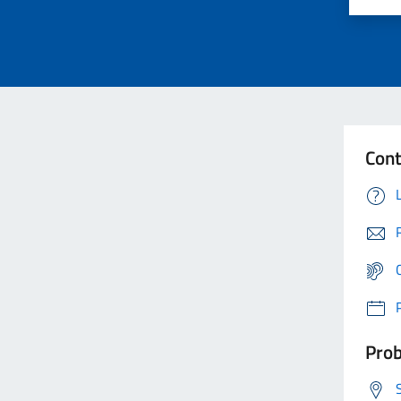
Cont
Prob