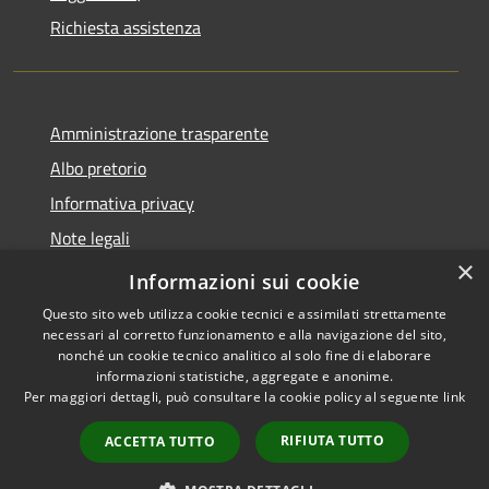
Richiesta assistenza
Amministrazione trasparente
Albo pretorio
Informativa privacy
Note legali
×
Dichiarazione di accessibilità
Informazioni sui cookie
Questo sito web utilizza cookie tecnici e assimilati strettamente
necessari al corretto funzionamento e alla navigazione del sito,
nonché un cookie tecnico analitico al solo fine di elaborare
informazioni statistiche, aggregate e anonime.
RSS
Copyright © 2026 • Comune di
Per maggiori dettagli, può consultare la cookie policy al seguente
link
Accessibilità
Costa Volpino • Powered by
Privacy
Municipium
Accesso
•
RIFIUTA TUTTO
ACCETTA TUTTO
Cookie
redazione
Mappa del sito