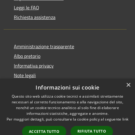
Leggi le FAQ
Richiesta assistenza
Amministrazione trasparente
Albo pretorio
Informativa privacy
Note legali
×
Dichiarazione di accessibilità
Informazioni sui cookie
Questo sito web utilizza cookie tecnici e assimilati strettamente
necessari al corretto funzionamento e alla navigazione del sito,
nonché un cookie tecnico analitico al solo fine di elaborare
informazioni statistiche, aggregate e anonime.
RSS
Copyright © 2026 • Comune di
Per maggiori dettagli, può consultare la cookie policy al seguente
link
Accessibilità
Costa Volpino • Powered by
Privacy
Municipium
Accesso
•
RIFIUTA TUTTO
ACCETTA TUTTO