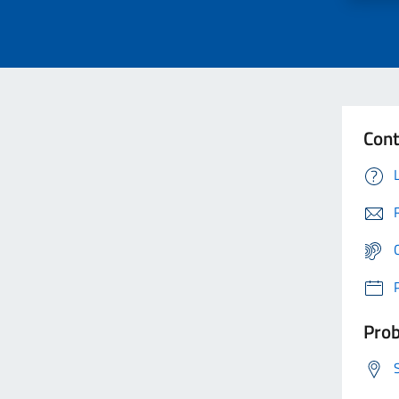
Cont
Prob