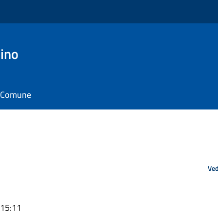
ino
il Comune
Ved
 15:11