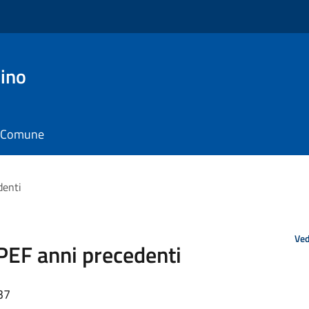
ino
il Comune
denti
Ved
PEF anni precedenti
37