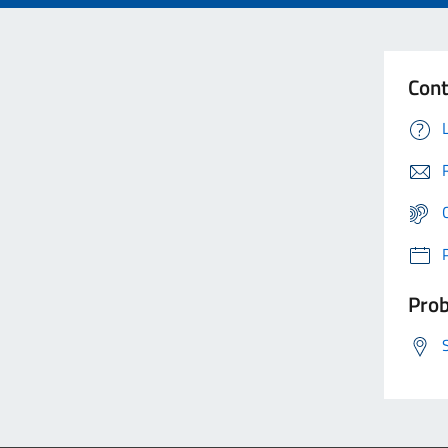
Cont
Prob