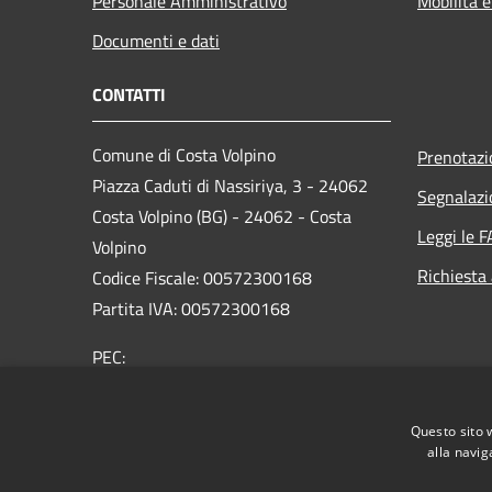
Personale Amministrativo
Mobilità e
Documenti e dati
CONTATTI
Comune di Costa Volpino
Prenotaz
Piazza Caduti di Nassiriya, 3 - 24062
Segnalazi
Costa Volpino (BG) - 24062 - Costa
Leggi le 
Volpino
Richiesta
Codice Fiscale: 00572300168
Partita IVA: 00572300168
PEC:
protocollo@pec.comune.costavolpino.bg.it
Centralino Unico: 035/970290
Questo sito 
alla navig