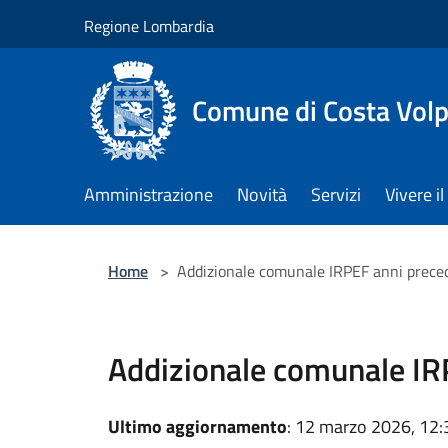
Salta al contenuto principale
Regione Lombardia
Comune di Costa Volp
Amministrazione
Novità
Servizi
Vivere 
Home
>
Addizionale comunale IRPEF anni prece
Addizionale comunale IR
Ultimo aggiornamento
: 12 marzo 2026, 12: