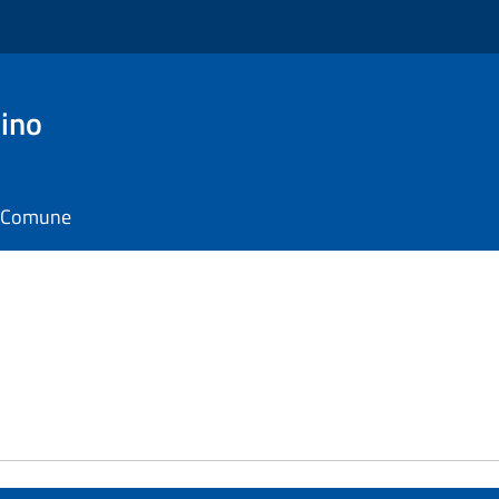
ino
il Comune