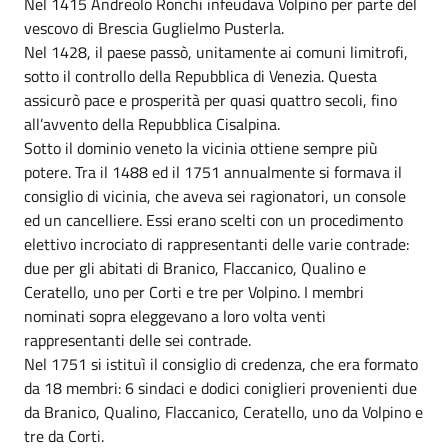
Nel 1415 Andreolo Ronchi infeudava Volpino per parte del
vescovo di Brescia Guglielmo Pusterla.
Nel 1428, il paese passò, unitamente ai comuni limitrofi,
sotto il controllo della Repubblica di Venezia. Questa
assicurò pace e prosperità per quasi quattro secoli, fino
all’avvento della Repubblica Cisalpina.
Sotto il dominio veneto la vicinia ottiene sempre più
potere. Tra il 1488 ed il 1751 annualmente si formava il
consiglio di vicinia, che aveva sei ragionatori, un console
ed un cancelliere. Essi erano scelti con un procedimento
elettivo incrociato di rappresentanti delle varie contrade:
due per gli abitati di Branico, Flaccanico, Qualino e
Ceratello, uno per Corti e tre per Volpino. I membri
nominati sopra eleggevano a loro volta venti
rappresentanti delle sei contrade.
Nel 1751 si istituì il consiglio di credenza, che era formato
da 18 membri: 6 sindaci e dodici coniglieri provenienti due
da Branico, Qualino, Flaccanico, Ceratello, uno da Volpino e
tre da Corti.