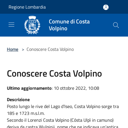
Salta al contenuto principale
Regione Lombardia
Comune di Costa
Volpino
Home
>
Conoscere Costa Volpino
Conoscere Costa Volpino
Ultimo aggiornamento
: 10 ottobre 2022, 10:08
Descrizione
Posto lungo le rive del Lago d’Iseo, Costa Volpino sorge tra
185 e 1723 m.s.l.m.
Secondo il Lorenzi Costa Volpino (Cósta Ulpì in camuno)
deriva da castra Wulpinii, nome che ne indicava un'antica