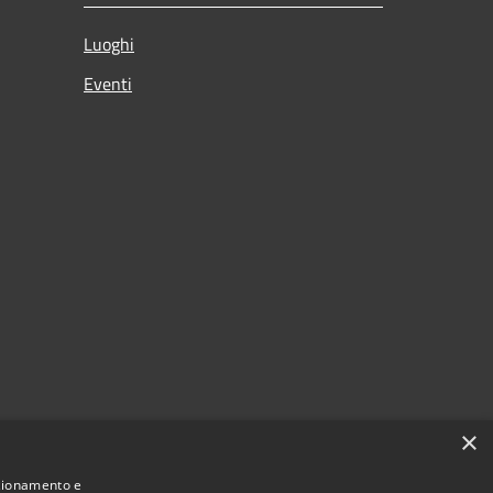
Luoghi
Eventi
×
nzionamento e