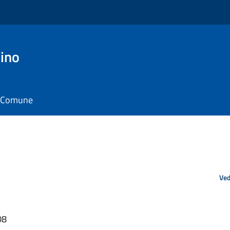
ino
il Comune
Ved
08