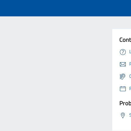
Cont
Prob