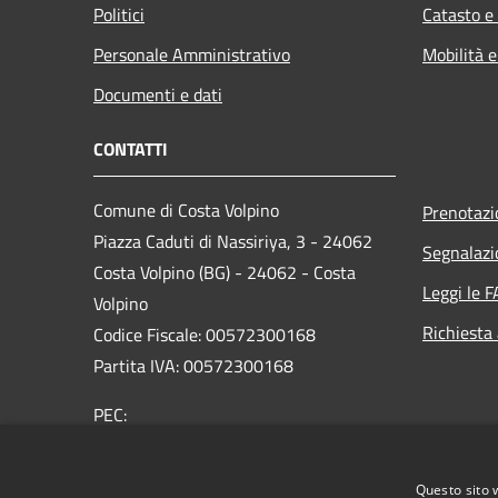
Politici
Catasto e
Personale Amministrativo
Mobilità e
Documenti e dati
CONTATTI
Comune di Costa Volpino
Prenotaz
Piazza Caduti di Nassiriya, 3 - 24062
Segnalazi
Costa Volpino (BG) - 24062 - Costa
Leggi le 
Volpino
Richiesta
Codice Fiscale: 00572300168
Partita IVA: 00572300168
PEC:
protocollo@pec.comune.costavolpino.bg.it
Centralino Unico: 035/970290
Questo sito 