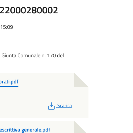
7D22000280002
 15:09
i Giunta Comunale n. 170 del
rati.pdf
PDF
Scarica
scrittiva generale.pdf