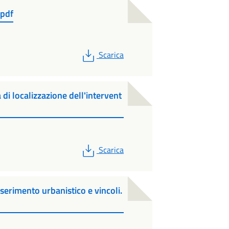
.pdf
PDF
Scarica
i localizzazione dell'intervent
PDF
Scarica
serimento urbanistico e vincoli.