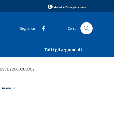
Accedi all'area personale
Seguici su
Cerca
Tutti gli argomenti
_CUP B97D22000280002
i azioni