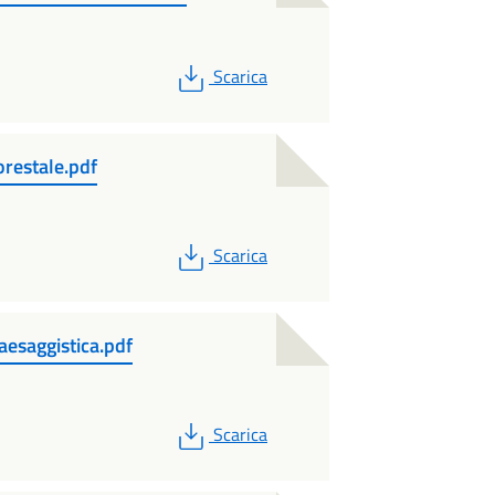
PDF
Scarica
restale.pdf
PDF
Scarica
aesaggistica.pdf
PDF
Scarica