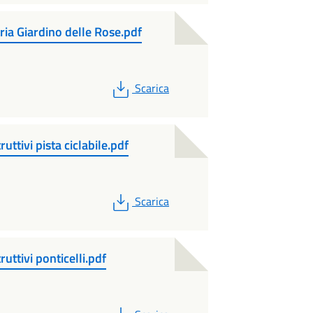
ia Giardino delle Rose.pdf
PDF
Scarica
uttivi pista ciclabile.pdf
PDF
Scarica
uttivi ponticelli.pdf
PDF