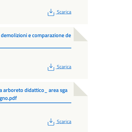
PDF
Scarica
 demolizioni e comparazione de
PDF
Scarica
 arboreto didattico_ area sga
egno.pdf
PDF
Scarica