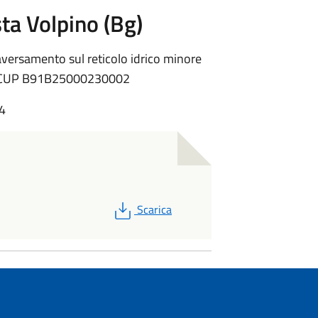
ta Volpino (Bg)
raversamento sul reticolo idrico minore
) - CUP B91B25000230002
04
PDF
Scarica