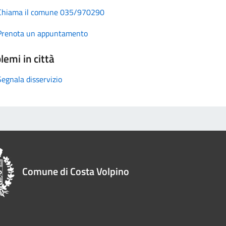
Chiama il comune 035/970290
Prenota un appuntamento
lemi in città
Segnala disservizio
Comune di Costa Volpino