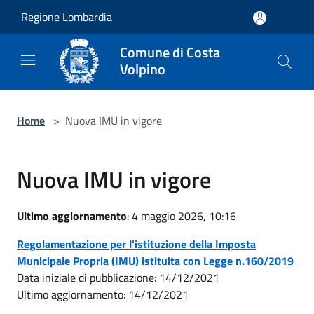
Salta al contenuto principale
Regione Lombardia
Comune di Costa
Volpino
Home
>
Nuova IMU in vigore
Nuova IMU in vigore
Ultimo aggiornamento
: 4 maggio 2026, 10:16
Regolamentazione per l'istituzione della Imposta
Municipale Propria (IMU) istituita con Legge n.160/2019
Data iniziale di pubblicazione: 14/12/2021
Ultimo aggiornamento: 14/12/2021