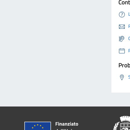
Cont
Prob