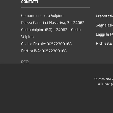
CONTATTI
Comune di Costa Volpino
Prenotaz
Piazza Caduti di Nassiriya, 3 - 24062
Segnalazi
Costa Volpino (BG) - 24062 - Costa
Leggi le 
Volpino
Richiesta
Codice Fiscale: 00572300168
Partita IVA: 00572300168
PEC:
protocollo@pec.comune.costavolpino.bg.it
Centralino Unico: 035/970290
Questo sito 
alla navig
RSS
Accessibilità
Privacy
Cookie
Mappa de