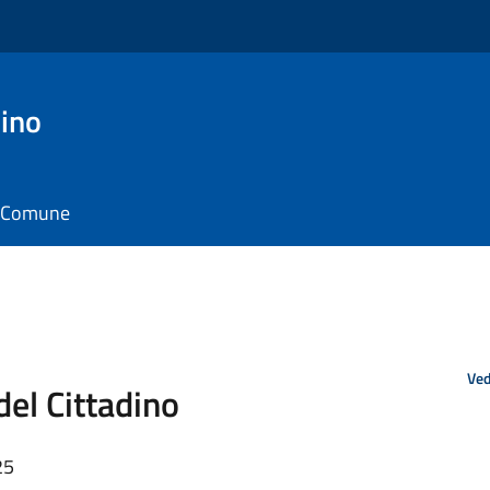
ino
il Comune
Ved
del Cittadino
25