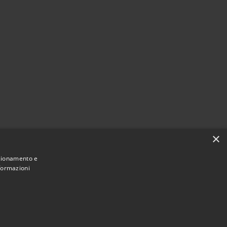
×
nzionamento e
nformazioni
Municipium
Accesso
une di Costa Volpino • Powered by
•