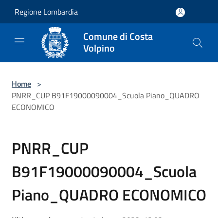
Salta al contenuto principale
Regione Lombardia
Comune di Costa
Volpino
Home
>
PNRR_CUP B91F19000090004_Scuola Piano_QUADRO
ECONOMICO
PNRR_CUP
B91F19000090004_Scuola
Piano_QUADRO ECONOMICO