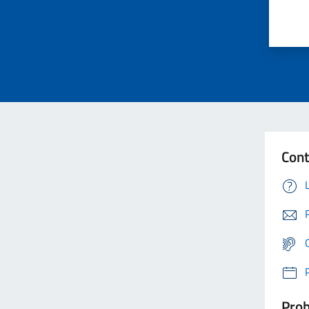
Cont
Prob