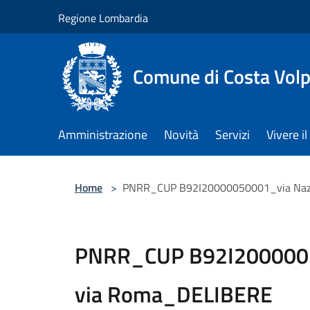
Salta al contenuto principale
Regione Lombardia
Comune di Costa Volp
Amministrazione
Novità
Servizi
Vivere 
Home
>
PNRR_CUP B92I20000050001_via Naz
PNRR_CUP B92I2000005
via Roma_DELIBERE