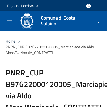
Salta al contenuto principale
Regione Lombardia
Comune di Costa
Volpino
Home
>
PNRR_CUP B97G22000120005_Marciapiede via Aldo
Moro/Nazionale_CONTRATTI
PNRR_CUP
B97G22000120005_Marciapi
via Aldo
Moro/Nazionale_CONTRATTI