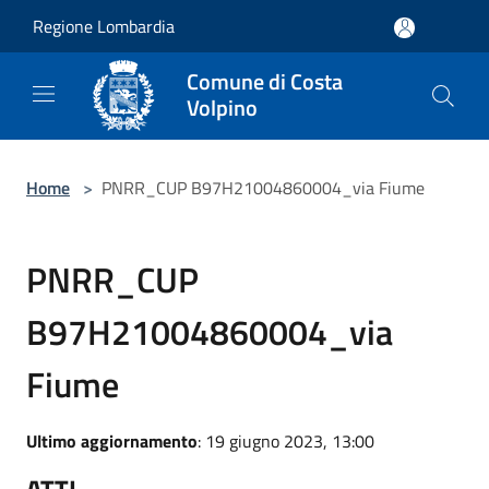
Salta al contenuto principale
Regione Lombardia
Comune di Costa
Volpino
Home
>
PNRR_CUP B97H21004860004_via Fiume
PNRR_CUP
B97H21004860004_via
Fiume
Ultimo aggiornamento
: 19 giugno 2023, 13:00
ATTI