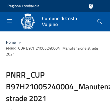
Salta al contenuto principale
Regione Lombardia
Comune di Costa
Volpino
Home
>
PNRR_CUP B97H21005240004_Manutenzione strade
2021
PNRR_CUP
B97H21005240004_Manutenz
strade 2021