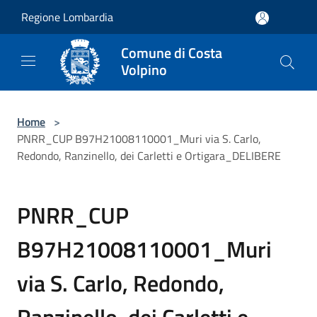
Salta al contenuto principale
Regione Lombardia
Comune di Costa
Volpino
Home
>
PNRR_CUP B97H21008110001_Muri via S. Carlo,
Redondo, Ranzinello, dei Carletti e Ortigara_DELIBERE
PNRR_CUP
B97H21008110001_Muri
via S. Carlo, Redondo,
Ranzinello, dei Carletti e