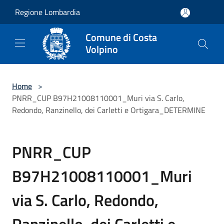
Salta al contenuto principale
Regione Lombardia
Comune di Costa
Volpino
Home
>
PNRR_CUP B97H21008110001_Muri via S. Carlo,
Redondo, Ranzinello, dei Carletti e Ortigara_DETERMINE
PNRR_CUP
B97H21008110001_Muri
via S. Carlo, Redondo,
Ranzinello, dei Carletti e