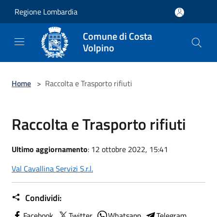
Salta al contenuto principale
Regione Lombardia
Comune di Costa
Volpino
Home
>
Raccolta e Trasporto rifiuti
Raccolta e Trasporto rifiuti
Ultimo aggiornamento
: 12 ottobre 2022, 15:41
Val Cavallina Servizi S.r.l.
Condividi:
Facebook
Twitter
Whatsapp
Telegram