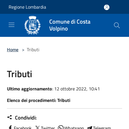
Salta al contenuto principale
Regione Lombardia
Comune di Costa
Volpino
Home
>
Tributi
Tributi
Ultimo aggiornamento
: 12 ottobre 2022, 10:41
Elenco dei procedimenti: Tributi
Condividi:
Facebook
Twitter
Whatsapp
Telegram