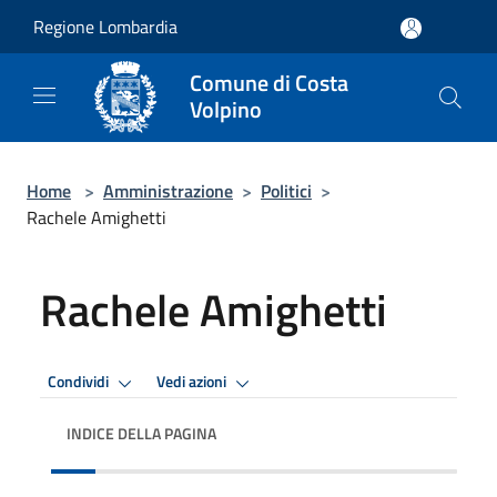
Salta al contenuto principale
Regione Lombardia
Comune di Costa
Volpino
Home
>
Amministrazione
>
Politici
>
Rachele Amighetti
Rachele Amighetti
Condividi
Vedi azioni
INDICE DELLA PAGINA