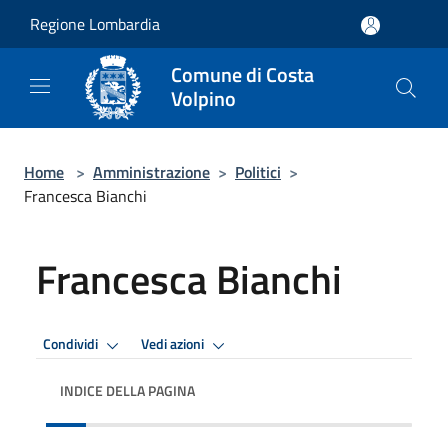
Salta al contenuto principale
Regione Lombardia
Comune di Costa
Volpino
Home
>
Amministrazione
>
Politici
>
Francesca Bianchi
Francesca Bianchi
Condividi
Vedi azioni
INDICE DELLA PAGINA