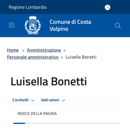
Salta al contenuto principale
Regione Lombardia
Comune di Costa
Volpino
Home
>
Amministrazione
>
Personale amministrativo
>
Luisella Bonetti
Luisella Bonetti
Condividi
Vedi azioni
INDICE DELLA PAGINA