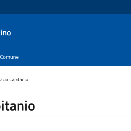
ino
il Comune
azia Capitanio
itanio