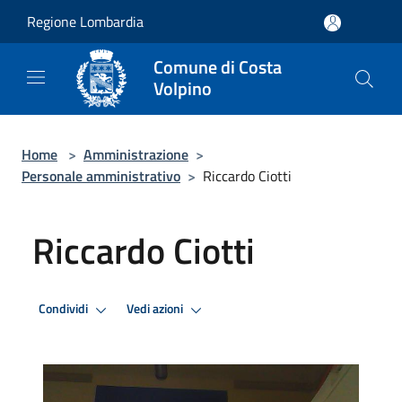
Salta al contenuto principale
Regione Lombardia
Comune di Costa
Volpino
Home
>
Amministrazione
>
Personale amministrativo
>
Riccardo Ciotti
Riccardo Ciotti
Condividi
Vedi azioni