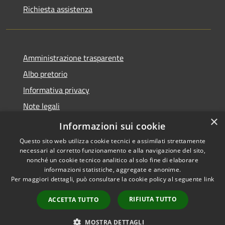
Richiesta assistenza
Amministrazione trasparente
Albo pretorio
Informativa privacy
Note legali
×
Dichiarazione di accessibilità
Informazioni sui cookie
Questo sito web utilizza cookie tecnici e assimilati strettamente
necessari al corretto funzionamento e alla navigazione del sito,
nonché un cookie tecnico analitico al solo fine di elaborare
informazioni statistiche, aggregate e anonime.
RSS
Copyright © 2026 • Comune di
Per maggiori dettagli, può consultare la cookie policy al seguente
link
Accessibilità
Costa Volpino • Powered by
Privacy
Municipium
Accesso
•
RIFIUTA TUTTO
ACCETTA TUTTO
Cookie
redazione
Mappa del sito
MOSTRA DETTAGLI