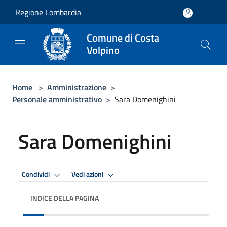
Salta al contenuto principale
Regione Lombardia
Comune di Costa
Volpino
Home
>
Amministrazione
>
Personale amministrativo
>
Sara Domenighini
Sara Domenighini
Condividi
Vedi azioni
INDICE DELLA PAGINA