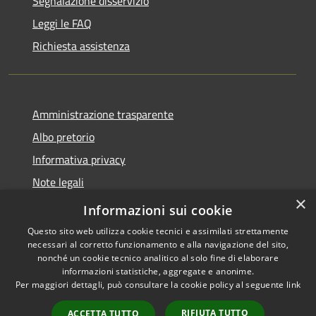
Segnalazione disservizio
Leggi le FAQ
Richiesta assistenza
Amministrazione trasparente
Albo pretorio
Informativa privacy
Note legali
×
Dichiarazione di accessibilità
Informazioni sui cookie
Questo sito web utilizza cookie tecnici e assimilati strettamente
necessari al corretto funzionamento e alla navigazione del sito,
nonché un cookie tecnico analitico al solo fine di elaborare
informazioni statistiche, aggregate e anonime.
RSS
Copyright © 2026 • Comune di
Per maggiori dettagli, può consultare la cookie policy al seguente
link
Accessibilità
Costa Volpino • Powered by
Privacy
Municipium
Accesso
•
RIFIUTA TUTTO
ACCETTA TUTTO