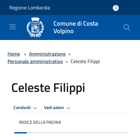
Salta al contenuto principale
Regione Lombardia
Comune di Costa
Volpino
Home
>
Amministrazione
>
Personale amministrativo
>
Celeste Filippi
Celeste Filippi
Condividi
Vedi azioni
INDICE DELLA PAGINA