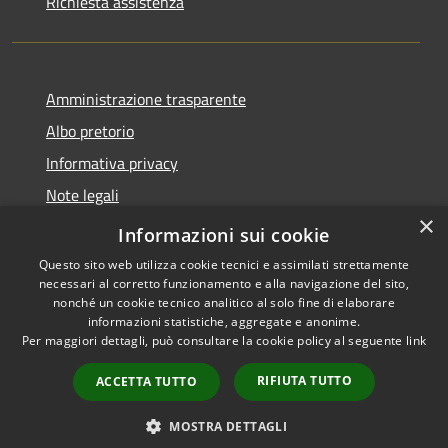
Richiesta assistenza
Amministrazione trasparente
Albo pretorio
Informativa privacy
Note legali
×
Dichiarazione di accessibilità
Informazioni sui cookie
Questo sito web utilizza cookie tecnici e assimilati strettamente
necessari al corretto funzionamento e alla navigazione del sito,
nonché un cookie tecnico analitico al solo fine di elaborare
informazioni statistiche, aggregate e anonime.
RSS
Copyright © 2026 • Comune di
Per maggiori dettagli, può consultare la cookie policy al seguente
link
Accessibilità
Costa Volpino • Powered by
Privacy
Municipium
Accesso
•
RIFIUTA TUTTO
ACCETTA TUTTO
Cookie
redazione
Mappa del sito
MOSTRA DETTAGLI