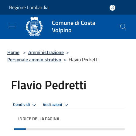
Salta al contenuto principale
Regione Lombardia
Comune di Costa
Volpino
Home
>
Amministrazione
>
Personale amministrativo
>
Flavio Pedretti
Flavio Pedretti
Condividi
Vedi azioni
INDICE DELLA PAGINA