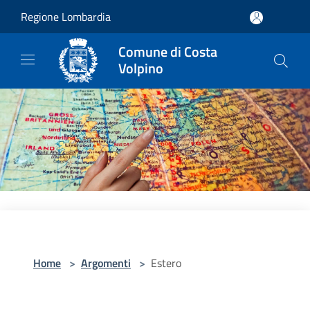
Salta al contenuto principale
Regione Lombardia
Comune di Costa
Volpino
Home
>
Argomenti
>
Estero