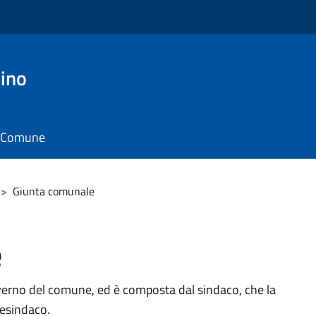
ino
il Comune
>
Giunta comunale
e
verno del comune, ed è composta dal sindaco, che la
cesindaco.