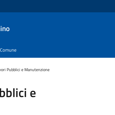
ino
il Comune
avori Pubblici e Manutenzione
bblici e