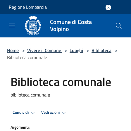
Salta al contenuto principale
Regione Lombardia
Comune di Costa
Volpino
Home
>
Vivere il Comune
>
Luoghi
>
Biblioteca
>
Biblioteca comunale
Biblioteca comunale
biblioteca comunale
Condividi
Vedi azioni
Argomenti: