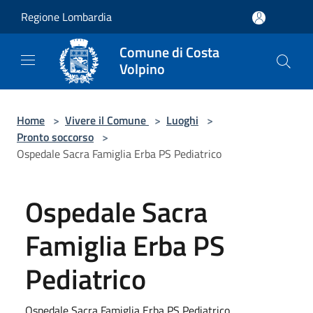
Salta al contenuto principale
Regione Lombardia
Comune di Costa
Volpino
Home
>
Vivere il Comune
>
Luoghi
>
Pronto soccorso
>
Ospedale Sacra Famiglia Erba PS Pediatrico
Ospedale Sacra
Famiglia Erba PS
Pediatrico
Ospedale Sacra Famiglia Erba PS Pediatrico