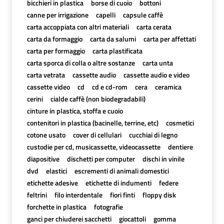
bicchieri in plastica
borse di cuoio
bottoni
canne per irrigazione
capelli
capsule caffè
carta accoppiata con altri materiali
carta cerata
carta da formaggio
carta da salumi
carta per affettati
carta per formaggio
carta plastificata
carta sporca di colla o altre sostanze
carta unta
carta vetrata
cassette audio
cassette audio e video
cassette video
cd
cd e cd-rom
cera
ceramica
cerini
cialde caffè (non biodegradabili)
cinture in plastica, stoffa e cuoio
contenitori in plastica (bacinelle, terrine, etc)
cosmetici
cotone usato
cover di cellulari
cucchiai di legno
custodie per cd, musicassette, videocassette
dentiere
diapositive
dischetti per computer
dischi in vinile
dvd
elastici
escrementi di animali domestici
etichette adesive
etichette di indumenti
federe
feltrini
filo interdentale
fiori finti
floppy disk
forchette in plastica
fotografie
ganci per chiuderei sacchetti
giocattoli
gomma