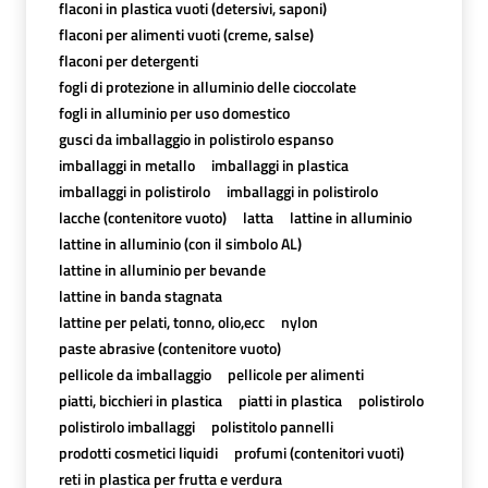
flaconi in plastica vuoti (detersivi, saponi)
flaconi per alimenti vuoti (creme, salse)
flaconi per detergenti
fogli di protezione in alluminio delle cioccolate
fogli in alluminio per uso domestico
gusci da imballaggio in polistirolo espanso
imballaggi in metallo
imballaggi in plastica
imballaggi in polistirolo
imballaggi in polistirolo
lacche (contenitore vuoto)
latta
lattine in alluminio
lattine in alluminio (con il simbolo AL)
lattine in alluminio per bevande
lattine in banda stagnata
lattine per pelati, tonno, olio,ecc
nylon
paste abrasive (contenitore vuoto)
pellicole da imballaggio
pellicole per alimenti
piatti, bicchieri in plastica
piatti in plastica
polistirolo
polistirolo imballaggi
polistitolo pannelli
prodotti cosmetici liquidi
profumi (contenitori vuoti)
reti in plastica per frutta e verdura