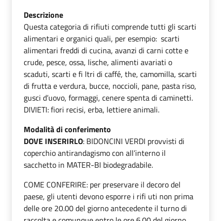
Descrizione
Questa categoria di rifiuti comprende tutti gli scarti
alimentari e organici quali, per esempio: scarti
alimentari freddi di cucina, avanzi di carni cotte e
crude, pesce, ossa, lische, alimenti avariati o
scaduti, scarti e fi ltri di caffé, the, camomilla, scarti
di frutta e verdura, bucce, noccioli, pane, pasta riso,
gusci d’uovo, formaggi, cenere spenta di caminetti.
DIVIETI: fiori recisi, erba, lettiere animali.
Modalità di conferimento
DOVE INSERIRLO
: BIDONCINI VERDI provvisti di
coperchio antirandagismo con all’interno il
sacchetto in MATER-BI biodegradabile.
COME CONFERIRE: per preservare il decoro del
paese, gli utenti devono esporre i rifi uti non prima
delle ore 20.00 del giorno antecedente il turno di
raccolta e comunque entro le ore 6.00 del giorno