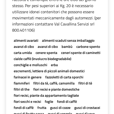
stesso. Per pesi superiori ai Kg. 20 è necessario
utilizzare idonei contenitori che possono essere
movimentati meccanicamente dagli automezzi. (per
informazioni contattare Val Cavallina Servizi srl
800.401106)
alimenti avariati
alimenti scaduti senza imballaggio
avanzi di cibo
avanzi di cibo
bambù
carbone spento
carta umida
cenere spenta
ceneri spente di caminetti
cialde caffè (involucro biodegradabile)
conchiglie e molluschi
erba
escrementi, lettiere di piccoli animali domestici
farinacei in genere
fazzoletti di carta sporchi
fiammiferi
filtri da tè, caffè, camomilla
filtri di tè
filtri di the
fiori recisi e piante domestiche
fiori recisi, piante da appartamento tagliate
fiori secchi e recisi
foglie
fondi di caffè
fondi di caffè
frutta
gusci di cozze
gusci di crostacei
gusci di frutta secca
gusci di vongole
gusci d'uovo