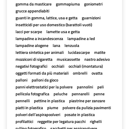
gomma da masticare
gommapiuma
goniometri
grucce appendiabiti
guanti in gomma, lattice, usa e getta
guarnizioni
insetticidi per uso domestico (barattoli vuoti)
lacci per scarpe
lamette usa e getta
lampadine a incandescenza
lampadine a led
lampadine alogene
lana
lenzuola
lettiera sintetica per animali
lucidascarpe
matite
mozziconi di sigaretta
musicassette
nastro adesivo
negativi fotografici
occhiali
occhiali (montatura)
oggetti formati da più materiali
ombrelli
ovatta
palloni
palloni da gioco
panni elettrostatici per la polvere
pannolini
peli
pellicola fotografica
peluche
pennarelli
penne
pennelli
pettine in plastica
piastrine per zanzare
piatti in plastica
piume
polvere da pulizia pavimenti
polveri dell'aspirapoolveri
posate in plastica
profilattici
reggette per legatura pacchi
righelli
rullino fotografico
sacchetti per aspirapolvere