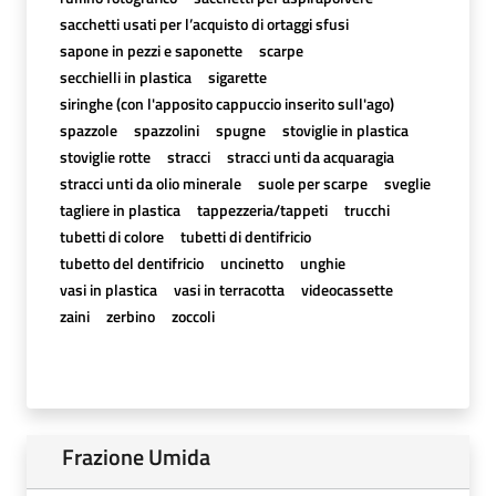
sacchetti usati per l’acquisto di ortaggi sfusi
sapone in pezzi e saponette
scarpe
secchielli in plastica
sigarette
siringhe (con l'apposito cappuccio inserito sull'ago)
spazzole
spazzolini
spugne
stoviglie in plastica
stoviglie rotte
stracci
stracci unti da acquaragia
stracci unti da olio minerale
suole per scarpe
sveglie
tagliere in plastica
tappezzeria/tappeti
trucchi
tubetti di colore
tubetti di dentifricio
tubetto del dentifricio
uncinetto
unghie
vasi in plastica
vasi in terracotta
videocassette
zaini
zerbino
zoccoli
Frazione Umida