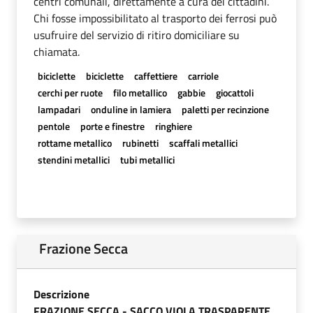
centri comunali, direttamente a cura dei cittadini.
Chi fosse impossibilitato al trasporto dei ferrosi può
usufruire del servizio di ritiro domiciliare su
chiamata.
biciclette
biciclette
caffettiere
carriole
cerchi per ruote
filo metallico
gabbie
giocattoli
lampadari
onduline in lamiera
paletti per recinzione
pentole
porte e finestre
ringhiere
rottame metallico
rubinetti
scaffali metallici
stendini metallici
tubi metallici
Frazione Secca
Descrizione
FRAZIONE SECCA - SACCO VIOLA TRASPARENTE