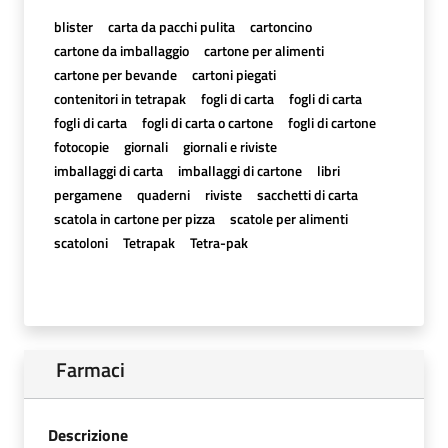
blister
carta da pacchi pulita
cartoncino
cartone da imballaggio
cartone per alimenti
cartone per bevande
cartoni piegati
contenitori in tetrapak
fogli di carta
fogli di carta
fogli di carta
fogli di carta o cartone
fogli di cartone
fotocopie
giornali
giornali e riviste
imballaggi di carta
imballaggi di cartone
libri
pergamene
quaderni
riviste
sacchetti di carta
scatola in cartone per pizza
scatole per alimenti
scatoloni
Tetrapak
Tetra-pak
Farmaci
Descrizione