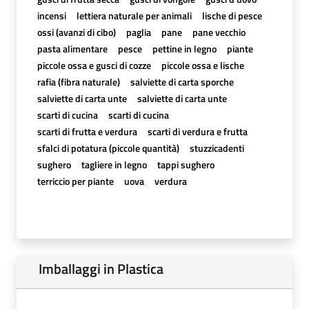
incensi
lettiera naturale per animali
lische di pesce
ossi (avanzi di cibo)
paglia
pane
pane vecchio
pasta alimentare
pesce
pettine in legno
piante
piccole ossa e gusci di cozze
piccole ossa e lische
rafia (fibra naturale)
salviette di carta sporche
salviette di carta unte
salviette di carta unte
scarti di cucina
scarti di cucina
scarti di frutta e verdura
scarti di verdura e frutta
sfalci di potatura (piccole quantità)
stuzzicadenti
sughero
tagliere in legno
tappi sughero
terriccio per piante
uova
verdura
Imballaggi in Plastica