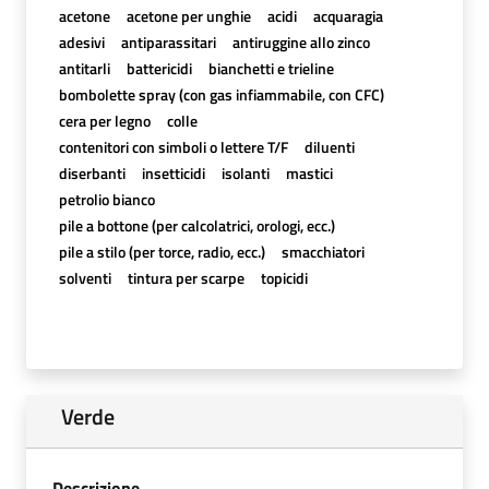
acetone
acetone per unghie
acidi
acquaragia
adesivi
antiparassitari
antiruggine allo zinco
antitarli
battericidi
bianchetti e trieline
bombolette spray (con gas infiammabile, con CFC)
cera per legno
colle
contenitori con simboli o lettere T/F
diluenti
diserbanti
insetticidi
isolanti
mastici
petrolio bianco
pile a bottone (per calcolatrici, orologi, ecc.)
pile a stilo (per torce, radio, ecc.)
smacchiatori
solventi
tintura per scarpe
topicidi
Verde
Descrizione