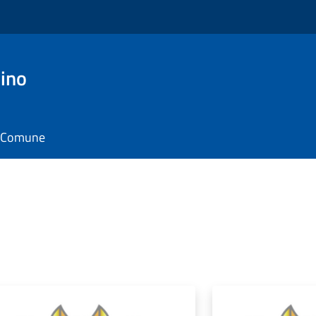
ino
il Comune