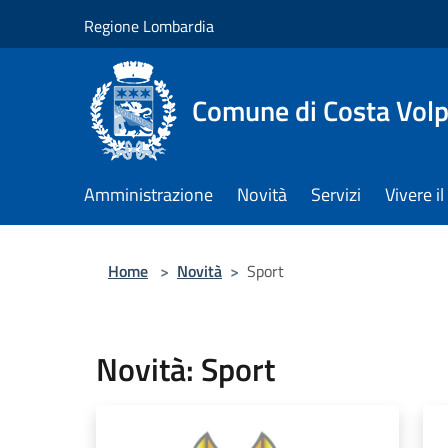
Salta al contenuto principale
Regione Lombardia
Comune di Costa Volp
Amministrazione
Novità
Servizi
Vivere 
Home
>
Novità
>
Sport
Novità: Sport