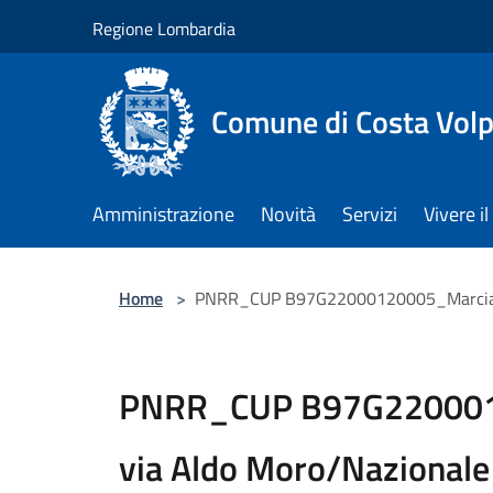
Salta al contenuto principale
Regione Lombardia
Comune di Costa Volp
Amministrazione
Novità
Servizi
Vivere 
Home
>
PNRR_CUP B97G22000120005_Marciapi
PNRR_CUP B97G220001
via Aldo Moro/Nazionale