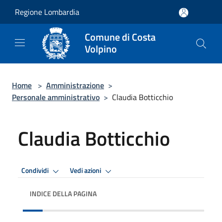
Salta al contenuto principale
Regione Lombardia
Comune di Costa
Volpino
Home
>
Amministrazione
>
Personale amministrativo
>
Claudia Botticchio
Claudia Botticchio
Condividi
Vedi azioni
INDICE DELLA PAGINA