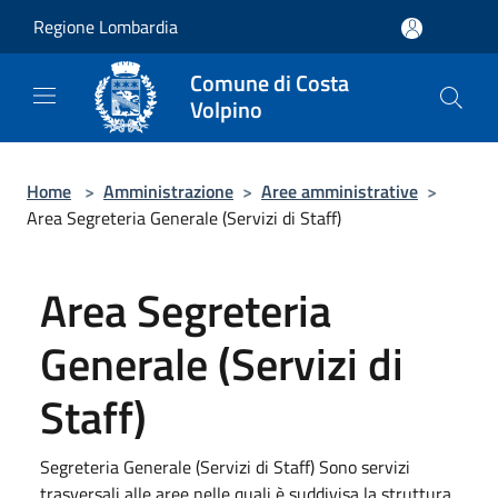
Salta al contenuto principale
Regione Lombardia
Comune di Costa
Volpino
Home
>
Amministrazione
>
Aree amministrative
>
Area Segreteria Generale (Servizi di Staff)
Area Segreteria
Generale (Servizi di
Staff)
Segreteria Generale (Servizi di Staff) Sono servizi
trasversali alle aree nelle quali è suddivisa la struttura