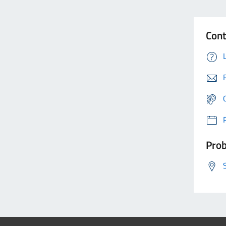
Cont
Prob