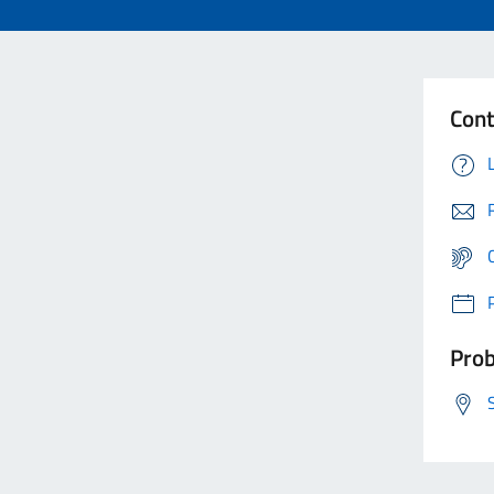
Cont
Prob