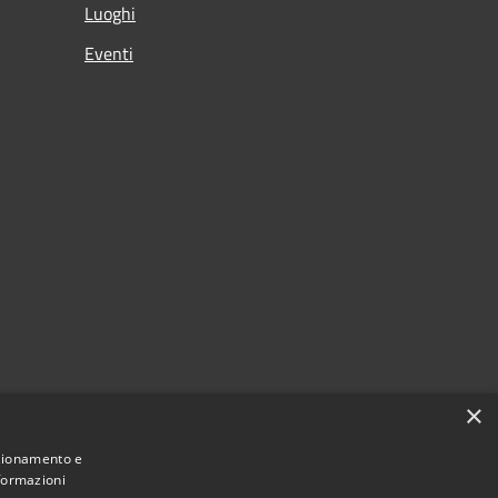
Luoghi
Eventi
×
nzionamento e
nformazioni