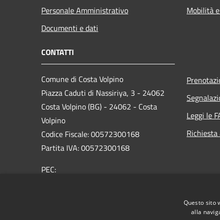
Personale Amministrativo
Mobilità e
Documenti e dati
CONTATTI
Comune di Costa Volpino
Prenotaz
Piazza Caduti di Nassiriya, 3 - 24062
Segnalazi
Costa Volpino (BG) - 24062 - Costa
Leggi le 
Volpino
Richiesta
Codice Fiscale: 00572300168
Partita IVA: 00572300168
PEC:
protocollo@pec.comune.costavolpino.bg.it
Centralino Unico: 035/970290
Questo sito 
alla navig