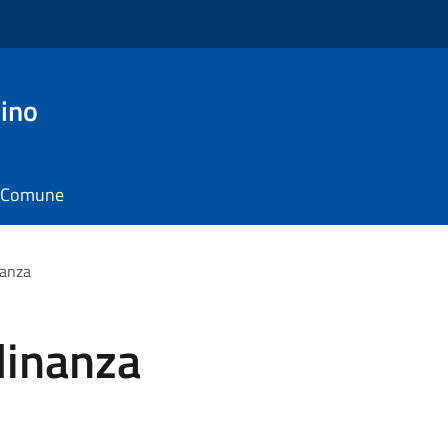
ino
il Comune
nanza
adinanza