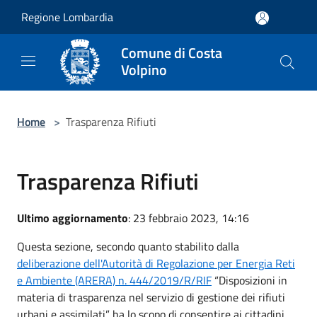
Salta al contenuto principale
Regione Lombardia
Comune di Costa
Volpino
Home
>
Trasparenza Rifiuti
Trasparenza Rifiuti
Ultimo aggiornamento
: 23 febbraio 2023, 14:16
Questa sezione, secondo quanto stabilito dalla
deliberazione dell'Autorità di Regolazione per Energia Reti
e Ambiente (ARERA) n. 444/2019/R/RIF
“Disposizioni in
materia di trasparenza nel servizio di gestione dei rifiuti
urbani e assimilati” ha lo scopo di consentire ai cittadini