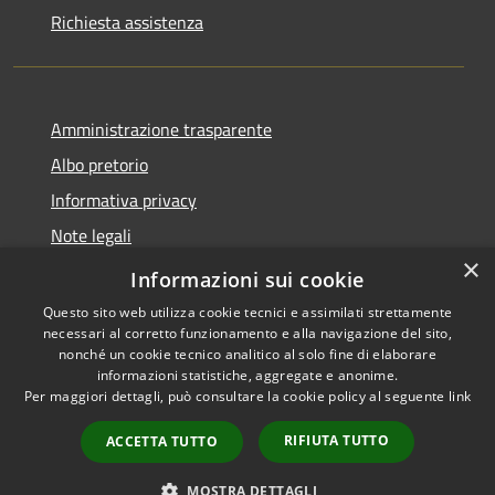
Richiesta assistenza
Amministrazione trasparente
Albo pretorio
Informativa privacy
Note legali
×
Dichiarazione di accessibilità
Informazioni sui cookie
Questo sito web utilizza cookie tecnici e assimilati strettamente
necessari al corretto funzionamento e alla navigazione del sito,
nonché un cookie tecnico analitico al solo fine di elaborare
informazioni statistiche, aggregate e anonime.
RSS
Copyright © 2026 • Comune di
Per maggiori dettagli, può consultare la cookie policy al seguente
link
Accessibilità
Costa Volpino • Powered by
Privacy
Municipium
Accesso
•
RIFIUTA TUTTO
ACCETTA TUTTO
Cookie
redazione
Mappa del sito
MOSTRA DETTAGLI