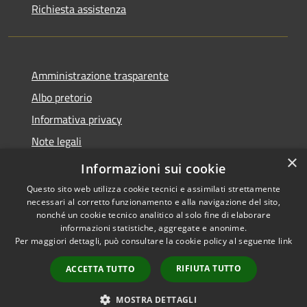
Richiesta assistenza
Amministrazione trasparente
Albo pretorio
Informativa privacy
Note legali
×
Dichiarazione di accessibilità
Informazioni sui cookie
Questo sito web utilizza cookie tecnici e assimilati strettamente
necessari al corretto funzionamento e alla navigazione del sito,
nonché un cookie tecnico analitico al solo fine di elaborare
informazioni statistiche, aggregate e anonime.
RSS
Copyright © 2026 • Comune di
Per maggiori dettagli, può consultare la cookie policy al seguente
link
Accessibilità
Costa Volpino • Powered by
Privacy
Municipium
Accesso
•
RIFIUTA TUTTO
ACCETTA TUTTO
Cookie
redazione
Mappa del sito
MOSTRA DETTAGLI