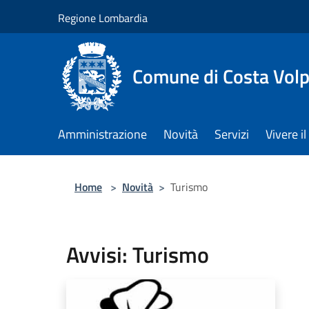
Salta al contenuto principale
Regione Lombardia
Comune di Costa Volp
Amministrazione
Novità
Servizi
Vivere 
Home
>
Novità
>
Turismo
Avvisi: Turismo