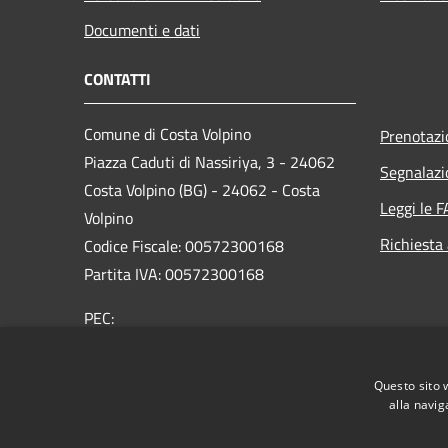
Documenti e dati
CONTATTI
Comune di Costa Volpino
Prenotaz
Piazza Caduti di Nassiriya, 3 - 24062
Segnalazi
Costa Volpino (BG) - 24062 - Costa
Leggi le 
Volpino
Richiesta
Codice Fiscale: 00572300168
Partita IVA: 00572300168
PEC:
protocollo@pec.comune.costavolpino.bg.it
Centralino Unico: 035/970290
Questo sito 
alla navig