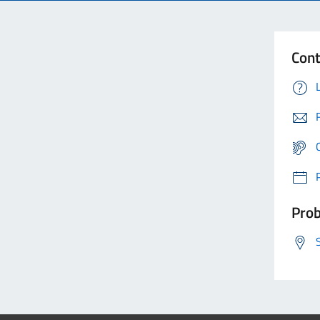
Cont
Prob