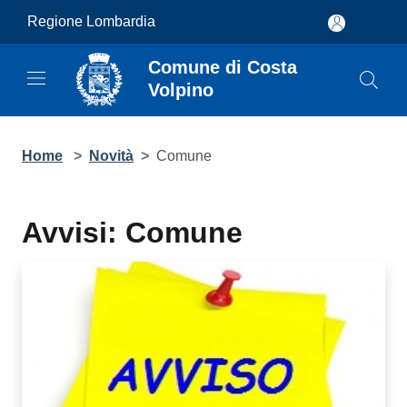
Salta al contenuto principale
Regione Lombardia
Comune di Costa
Volpino
Home
>
Novità
>
Comune
Avvisi: Comune