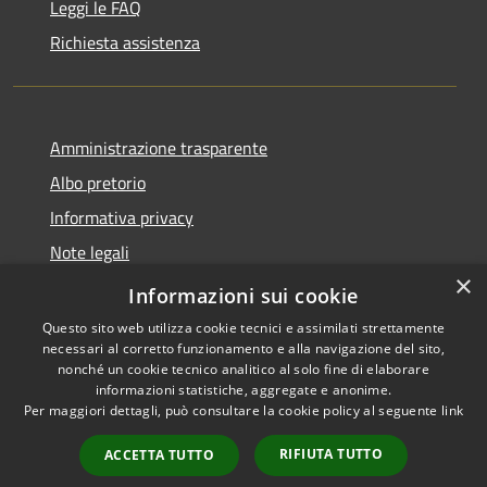
Leggi le FAQ
Richiesta assistenza
Amministrazione trasparente
Albo pretorio
Informativa privacy
Note legali
×
Dichiarazione di accessibilità
Informazioni sui cookie
Questo sito web utilizza cookie tecnici e assimilati strettamente
necessari al corretto funzionamento e alla navigazione del sito,
nonché un cookie tecnico analitico al solo fine di elaborare
informazioni statistiche, aggregate e anonime.
RSS
Copyright © 2026 • Comune di
Per maggiori dettagli, può consultare la cookie policy al seguente
link
Accessibilità
Costa Volpino • Powered by
Privacy
Municipium
Accesso
•
RIFIUTA TUTTO
ACCETTA TUTTO
Cookie
redazione