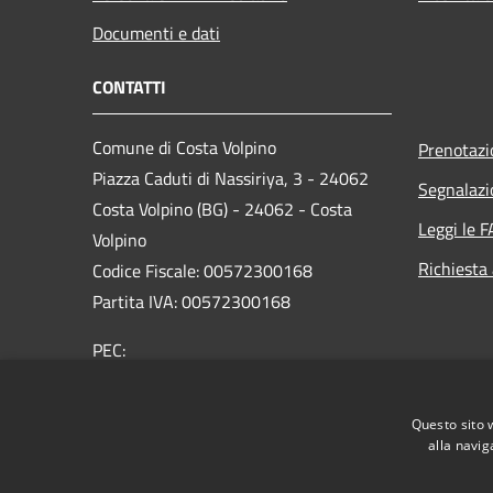
Documenti e dati
CONTATTI
Comune di Costa Volpino
Prenotaz
Piazza Caduti di Nassiriya, 3 - 24062
Segnalazi
Costa Volpino (BG) - 24062 - Costa
Leggi le 
Volpino
Richiesta
Codice Fiscale: 00572300168
Partita IVA: 00572300168
PEC:
protocollo@pec.comune.costavolpino.bg.it
Centralino Unico: 035/970290
Questo sito 
alla navig