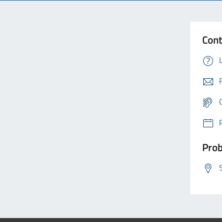
Cont
Prob